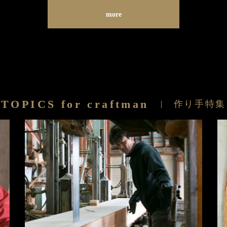
more
TOPICS for craftman
作り手特集