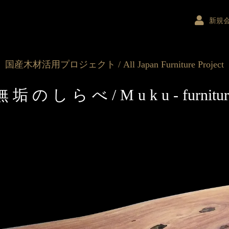
新規
国産木材活用プロジェクト / All Japan Furniture Project
垢 の し ら べ / M u k u - furnit