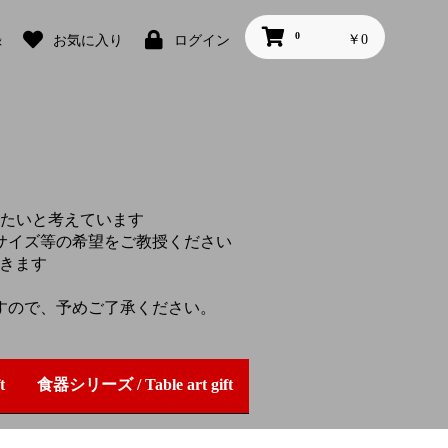
0
￥0
録
お気に入り
ログイン
たいと考えています
サイズ等の希望をご教授ください
頂きます
すので、予めご了承ください。
t
食器シリーズ / Table art gift