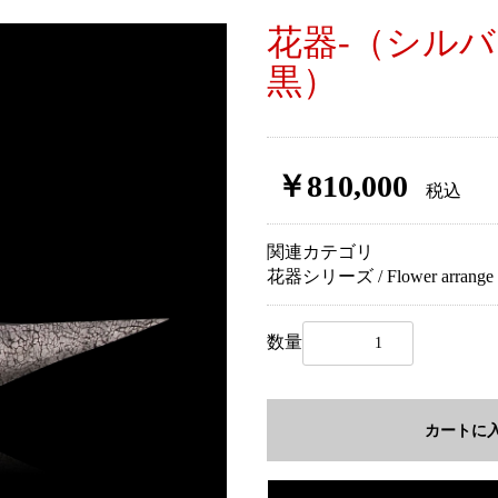
花器-（シルバ
黒）
￥810,000
税込
関連カテゴリ
花器シリーズ / Flower arrange
数量
お買い物を続ける
カートへ進む
カートに