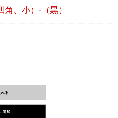
四角、小）-（黒）
入れる
に追加