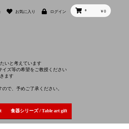
0
￥0
録
お気に入り
ログイン
たいと考えています
サイズ等の希望をご教授ください
頂きます
すので、予めご了承ください。
t
食器シリーズ / Table art gift